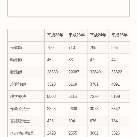
平成22年
平成23年
平成24年
平成25年
平
平成22年
平成23年
平成24年
平成25年
平
保健師
750
710
765
826
91
助産師
46
53
47
44
46
看護師
28530
29087
32840
35822
40
准看護師
3328
3169
3781
4091
46
理学療法士
5508
6116
7270
8199
96
作業療法士
2323
2608
3073
3542
40
言語聴覚士
425
504
676
784
10
その他の職員
2420
2555
3062
3326
46