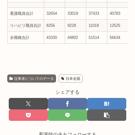
看護職員合計
32654
33019
37433
40783
45
リハビリ職員合計
8256
9228
11019
12525
14
全職種合計
43330
44802
51514
56634
65
従事者についてのデータ
日本全国
シェアする
看護師の夫をフォローする