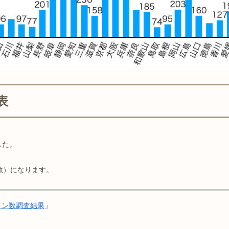
表
した。
数）になります。
ョン数調査結果
」